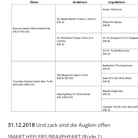
31.12.2018
Und zack sind die Äuglein offen
SMART HEELERS BRAVEHEART (Rüde 1)