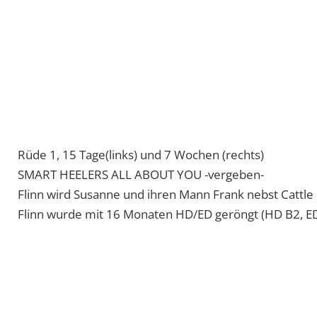
Hündin 2 , 15 Tage(links) und 7 Wochen (rechts)
SMART HEELERS AS SWEET AS CHOCOLATE -vergeben-
Peach hält Marina bei ihrem Job als Osteopathin auf P
Peach wurde mit 16 Monaten geröngt HD/ED geröngt 
Hündin 1, 15 Tage (links) und 7 Wochen (rechts)