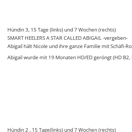
SMART HEELERS A PERFEKT MATCH -vergeben-
Hexe mischt ab sofort Malihündin Lotte und ihre Zwei
auf Ausritten für Ordnung.
Hexe wurde mit 18 Monaten HD/ED geröngt (HD B1, E
NEUESTE BEITRÄGE
Unser E Wurf ist gelandet
Wir erwarten unseren C Wurf…
Die zwei Turteltauben…
Unser B Wurf Papa steht fest…
Sie sind da…