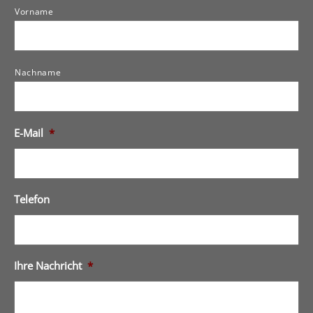
Theme: Pohutukawa von
Elmastudio
HOME
AKTUELLES
UNSERE HUNDE
WURFPLANUNG
WURFCHRONIK
ÜBER UNS
IMPRESSUM
DATENSCHUTZ