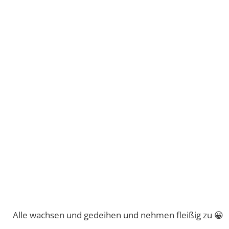
Hündin 3, 15 Tage (links) und 7 Wochen (rechts)
SMART HEELERS A STAR CALLED ABIGAIL -vergeben-
Abigail hält Nicole und ihre ganze Familie mit Schäfi-Ro
Abigail wurde mit 19 Monaten HD/ED geröngt (HD B2, 